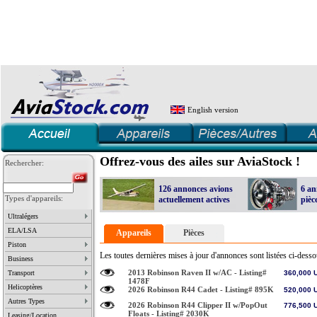
English version
Offrez-vous des ailes sur AviaStock !
Rechercher:
126 annonces avions
6 an
Types d'appareils:
actuellement actives
pièc
Ultralégers
créez votr
Nouveau venu ?
AviaStock.com est une base de données dynamique dont le but est de promouvoir la vente d'aéronefs et de pièces sur le web. Si vous êtes :
• Vendeur:
notre base de données
Wanted
gratuit, donc pourquoi s'en passer ?
• Acheteur:
consultez
. Si vous ne trouvez pas votre bonheur, des alternatives: créez une annonce "
" ou 
personnalisée
Liste des vendeurs
demandes de quotation
décrivant votre offre, que vous pourrez mettre à jour à tout moment.
. Vendeur de pièces, recevez nos
annuaire
ELA/LSA
dans notre
de liens dédié à l'aéronautique.
Appareils
Pièces
Piston
Les toutes dernières mises à jour d'annonces sont listées ci-desso
Business
2013 Robinson Raven II w/AC - Listing#
Transport
360,000
1478F
Helicoptères
2026 Robinson R44 Cadet - Listing# 895K
520,000
Autres Types
2026 Robinson R44 Clipper II w/PopOut
776,500
Floats - Listing# 2030K
Leasing/Location