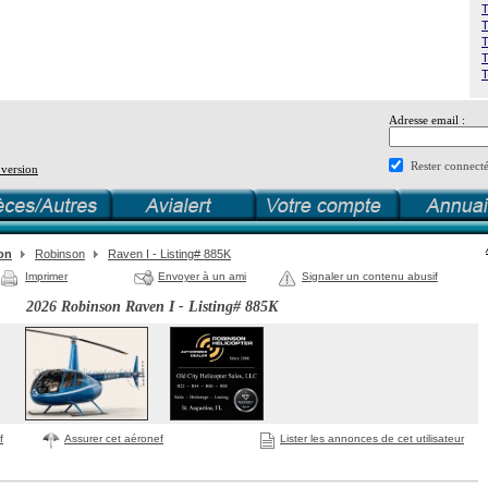
T
T
T
T
T
Adresse email :
Rester connect
 version
ton
Robinson
Raven I - Listing# 885K
Imprimer
Envoyer à un ami
Signaler un contenu abusif
2026 Robinson Raven I - Listing# 885K
f
Assurer cet aéronef
Lister les annonces de cet utilisateur