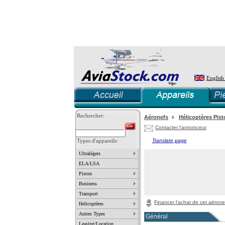
English
Rechercher:
Aéronefs
Hélicoptères Pis
Contacter l'annonceur
Types d'appareils:
Translate page
Ultralégers
ELA/LSA
Piston
Business
Transport
Financer l'achat de cet aérone
Helicoptères
Autres Types
Général
Leasing/Location