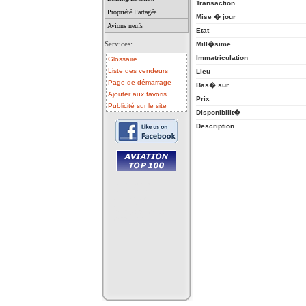
Transaction
Propriété Partagée
Mise � jour
Avions neufs
Etat
Services:
Mill�sime
Immatriculation
Glossaire
Liste des vendeurs
Lieu
Page de démarrage
Bas� sur
Ajouter aux favoris
Prix
Publicité sur le site
Disponibilit�
Description
• avion a vendre
• avion occasion
• ulm a vendre
• ulm occasion
• helicoptere a vendre
• vente avion