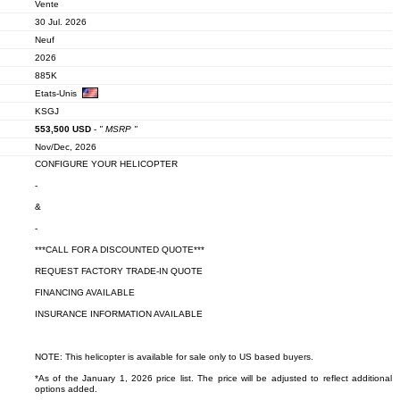
Vente
30 Jul. 2026
Neuf
2026
885K
Etats-Unis
KSGJ
553,500
USD
-
" MSRP "
Nov/Dec, 2026
CONFIGURE YOUR HELICOPTER
-
&
-
***CALL FOR A DISCOUNTED QUOTE***
REQUEST FACTORY TRADE-IN QUOTE
FINANCING AVAILABLE
INSURANCE INFORMATION AVAILABLE
NOTE: This helicopter is available for sale only to US based buyers.
*As of the January 1, 2026 price list. The price will be adjusted to reflect additional
options added.