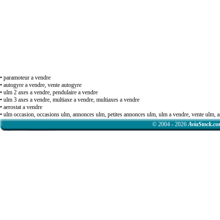
• paramoteur a vendre
• autogyre a vendre, vente autogyre
• ulm 2 axes a vendre, pendulaire a vendre
• ulm 3 axes a vendre, multiaxe a vendre, multiaxes a vendre
• aerostat a vendre
• ulm occasion, occasions ulm, annonces ulm, petites annonces ulm, ulm a vendre, vente ulm,
© 2004 - 2026
AviaStock.c