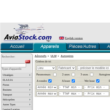
English version
Aéronefs
ULM
Autogires
Rechercher:
Critères de tri:
Types d'appareils:
Paramoteurs
2-axes
3-axes
Autogires
Ultralégers
ELA/LSA
A vendre
A louer
Wet lease
D
Piston
Business
Transport
Helicoptères
Autres Types
Leasing/Location