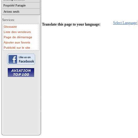
Propriété Partagée
Avions neufs
Services:
Select Language
Translate this page to your language:
Glossaire
Liste des vendeurs
Page de démarrage
Ajouter aux favoris
Publicité sur le site
• paramoteur a vendre
• autogyre a vendre, vente
autogyre
• ulm 2 axes a vendre,
pendulaire a vendre
• ulm 3 axes a vendre, multiaxe
a vendre, multiaxes a vendre
• aerostat a vendre
• ulm occasion, occasions ulm,
annonces ulm, petites annonces
ulm, ulm a vendre, vente ulm,
annonce ulm