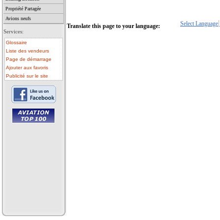
Propriété Partagée
Louez un avion à la demande Mettez votre propre avion en lo
Avions neufs
Select Language
Translate this page to your language:
Services:
Glossaire
Liste des vendeurs
Page de démarrage
Ajouter aux favoris
Publicité sur le site
• avion a vendre
• avion occasion
• ulm a vendre
• ulm occasion
• helicoptere a vendre
• vente avion