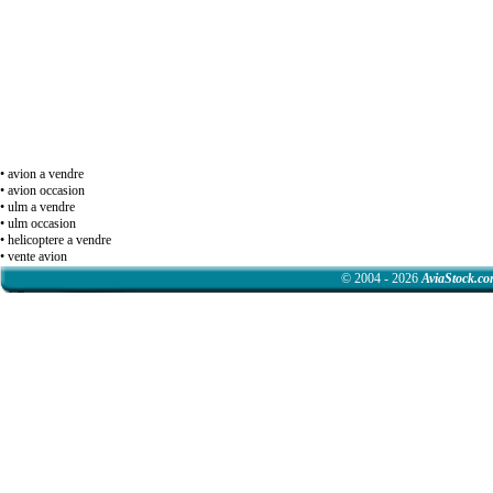
• avion a vendre
• avion occasion
• ulm a vendre
• ulm occasion
• helicoptere a vendre
• vente avion
© 2004 - 2026
AviaStock.c