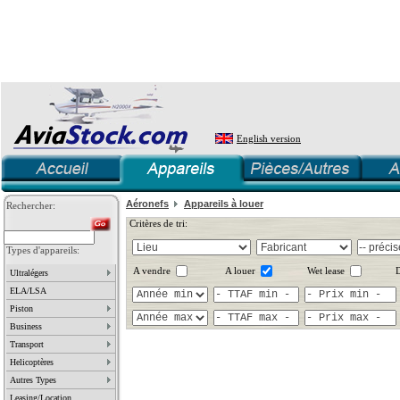
English version
Aéronefs
Appareils à louer
Rechercher:
Critères de tri:
Types d'appareils:
A vendre
A louer
Wet lease
D
Ultralégers
ELA/LSA
Piston
Business
Transport
Helicoptères
Autres Types
Leasing/Location