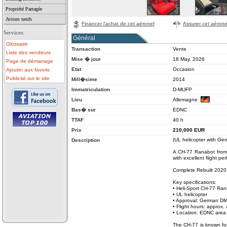
Propriété Partagée
Avions neufs
Financer l'achat de cet aéronef
Assurer cet aérone
Services:
Général
Glossaire
Transaction
Vente
Liste des vendeurs
Mise � jour
18 May. 2026
Page de démarrage
Etat
Occasion
Ajouter aux favoris
Publicité sur le site
Mill�sime
2014
Immatriculation
D-MUFP
Lieu
Allemagne
Bas� sur
EDNC
TTAF
40 h
Prix
210,000
EUR
• avion a vendre
(UL helicopter with Ge
Description
• avion occasion
• ulm a vendre
A CH-77 Ranabot from He
• ulm occasion
• helicoptere a vendre
with excellent flight pe
• vente avion
Complete Rebuilt 2020
Key specifications:
• Heli-Sport CH-77 Ra
• UL helicopter
• Approval: German DM 
• Flight hours: approx. 4
• Location: EDNC area
The CH-77 is known for 