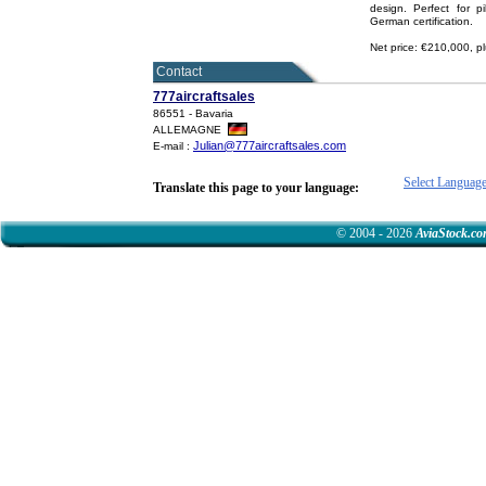
design. Perfect for pi
German certification.
Net price: €210,000, p
Contact
777aircraftsales
86551 - Bavaria
ALLEMAGNE
Julian@777aircraftsales.com
E-mail :
Select Languag
Translate this page to your language:
© 2004 - 2026
AviaStock.c