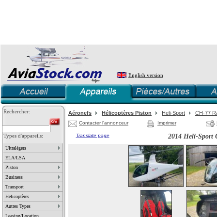
English version
Rechercher:
Aéronefs
Hélicoptères Piston
Heli-Sport
CH-77 R
Contacter l'annonceur
Imprimer
Types d'appareils:
Translate page
2014 Heli-Sport
Ultralégers
ELA/LSA
Piston
Business
Transport
Helicoptères
Autres Types
Leasing/Location