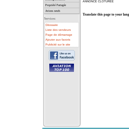
ANNONCE CLOTUREE
Propriété Partagée
Avions neufs
Translate this page to your lan
Services:
Glossaire
Liste des vendeurs
Page de démarrage
Ajouter aux favoris
Publicité sur le site
• avion a vendre
• avion occasion
• ulm a vendre
• ulm occasion
• helicoptere a vendre
• vente avion