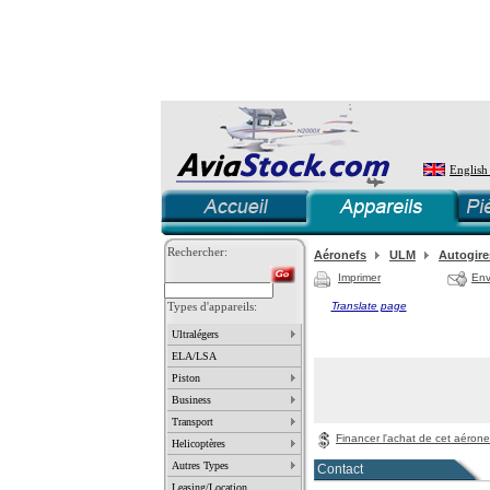
English
Rechercher:
Aéronefs
ULM
Autogire
Imprimer
Env
Types d'appareils:
Translate page
Ultralégers
ELA/LSA
Piston
Business
Transport
Financer l'achat de cet aérone
Helicoptères
Autres Types
Contact
Leasing/Location