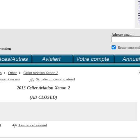
T
T
T
T
T
Adresse email :
Rester connect
 version
s
Other
Celier Aviation Xenon 2
oyer à un ami
Signaler un contenu abusif
2013 Celier Aviation Xenon 2
(AD CLOSED)
f
Assurer cet aéronef