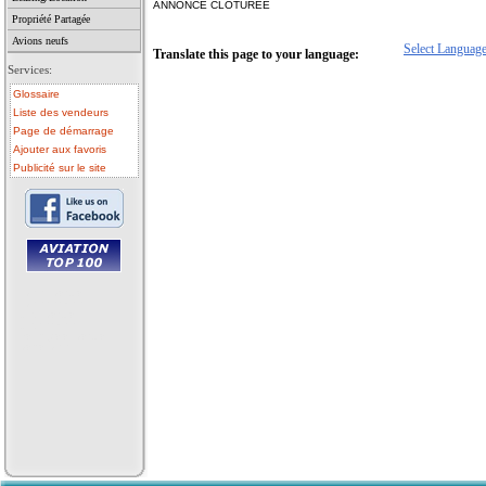
ANNONCE CLOTUREE
Propriété Partagée
Avions neufs
Select Languag
Translate this page to your language:
Services:
Glossaire
Liste des vendeurs
Page de démarrage
Ajouter aux favoris
Publicité sur le site
• avion a vendre
• avion occasion
• ulm a vendre
• ulm occasion
• helicoptere a vendre
• vente avion