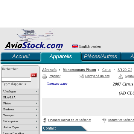
English version
Rechercher:
Aéronefs
Monomoteurs Piston
Cirrus
SR 20-G2
Imprimer
Envoyer à un ami
Signal
Types d'appareils:
Translate page
2007 Cirrus
Ultralégers
(AD CL
ELA/LSA
Piston
Business
Transport
Financer l'achat de cet aéronef
Assurer cet aérone
Helicoptères
Autres Types
Contact
Leasing/Location