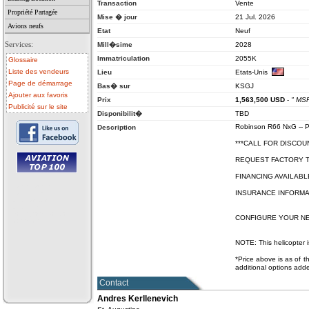
Transaction
Vente
Propriété Partagée
Mise � jour
21 Jul. 2026
Avions neufs
Etat
Neuf
Services:
Mill�sime
2028
Immatriculation
2055K
Glossaire
Liste des vendeurs
Lieu
Etats-Unis
Page de démarrage
Bas� sur
KSGJ
Ajouter aux favoris
Prix
1,563,500
USD
-
" MS
Publicité sur le site
Disponibilit�
TBD
Robinson R66 NxG -- P
Description
***CALL FOR DISCOU
REQUEST FACTORY T
FINANCING AVAILABL
• avion a vendre
INSURANCE INFORMA
• avion occasion
• ulm a vendre
• ulm occasion
• helicoptere a vendre
CONFIGURE YOUR NE
• vente avion
NOTE: This helicopter i
*Price above is as of th
additional options add
Contact
Andres Kerllenevich