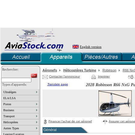
English version
Rechercher:
Aéronefs
Hélicoptères Turbine
Robinson
R66 NxG
Contacter l'annonceur
Imprimer
Types d'appareils:
Translate page
2028 Robinson R66 NxG Pal
Ultralégers
ELA/LSA
Piston
Business
Transport
Financer l'achat de cet aéronef
Assurer cet aérone
Helicoptères
Autres Types
Général
Leasing/Location