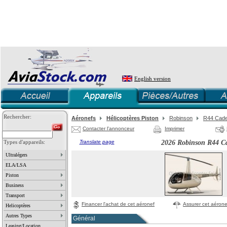
English version
Rechercher:
Aéronefs
Hélicoptères Piston
Robinson
R44 Cadet
Contacter l'annonceur
Imprimer
Types d'appareils:
Translate page
2026 Robinson R44 Ca
Ultralégers
ELA/LSA
Piston
Business
Transport
Financer l'achat de cet aéronef
Assurer cet aérone
Helicoptères
Autres Types
Général
Leasing/Location