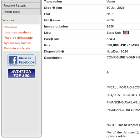
Transaction
Vente
Propriété Partagée
Mise � jour
30 Jul. 2026
Avions neufs
Etat
Neuf
Services:
Mill�sime
2026
Immatriculation
895K
Glossaire
Liste des vendeurs
Lieu
Etats-Unis
Page de démarrage
Bas� sur
KSGJ
Ajouter aux favoris
Prix
520,000
USD
-
" MSRP
Publicité sur le site
Disponibilit�
Nov/Dec, 2026
CONFIGURE YOUR H
Description
-
&
-
• avion a vendre
***CALL FOR A DISC
• avion occasion
• ulm a vendre
• ulm occasion
REQUEST FACTORY T
• helicoptere a vendre
• vente avion
FINANCING AVAILABL
INSURANCE INFORMA
NOTE: This helicopter i
*As of the January 1, 2
options added.