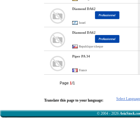
Diamond DA62
Israel
Diamond DA62
Republique tcheque
Piper PA 34
France
Page
1
/1
Select Languag
Translate this page to your language:
© 2004 - 2026
AviaStock.c