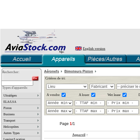
English version
Aéronefs
Bimoteurs Piston
Rechercher:
Critères de tri:
Types d'appareils:
A vendre
A louer
Wet lease
D
Ultralégers
ELA/LSA
Piston
Business
Transport
Page
1
/1
Helicoptères
Autres Types
Appareil
↑
Leasing/Location