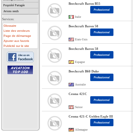
Beechcraft Baron B55
Propriété Partagée
Avions neufs
Italie
Services:
Glossaire
Beechcraft Baron 58
Liste des vendeurs
Page de démarrage
Etats-Unis
Ajouter aux favoris
Publicité sur le site
Beechcraft Baron 58
Espagne
Beechcraft B60 Duke
• avion a vendre
• avion occasion
Australie
• ulm a vendre
• ulm occasion
• helicoptere a vendre
Cessna 421C
• vente avion
Suisse
Cessna 421-C Golden Eagle III
Allemagne