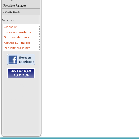
Propriété Partagée
Avions neufs
Services:
Glossaire
Liste des vendeurs
Page de démarrage
Ajouter aux favoris
Publicité sur le site
• avion a vendre
• avion occasion
• ulm a vendre
• ulm occasion
• helicoptere a vendre
• vente avion