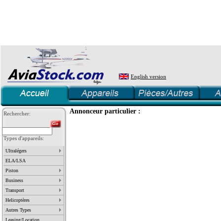
English version
Annonceur particulier :
Rechercher:
Types d'appareils:
Ultralégers
ELA/LSA
Piston
Business
Transport
Helicoptères
Autres Types
Leasing/Location