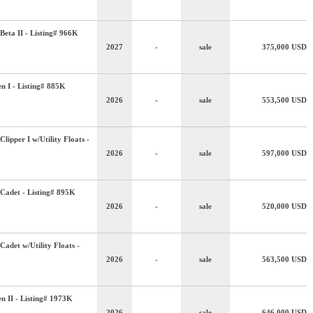
Beta II - Listing# 966K
2027
-
sale
375,000
USD
n I - Listing# 885K
2026
-
sale
553,500
USD
lipper I w/Utility Floats -
2026
-
sale
597,000
USD
Cadet - Listing# 895K
2026
-
sale
520,000
USD
adet w/Utility Floats -
2026
-
sale
563,500
USD
n II - Listing# 1973K
2026
-
sale
646,000
USD