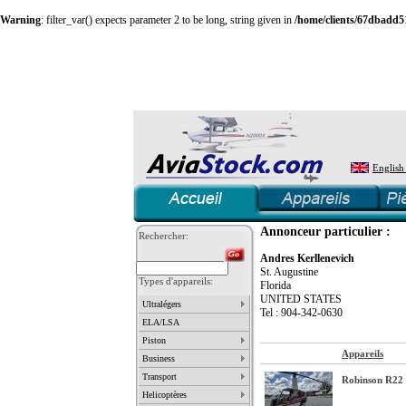
Warning
: filter_var() expects parameter 2 to be long, string given in
/home/clients/67dbadd5
English
Annonceur particulier :
Rechercher:
Andres Kerllenevich
St. Augustine
Types d'appareils:
Florida
UNITED STATES
Ultralégers
Tel : 904-342-0630
ELA/LSA
Piston
Appareils
Business
Transport
Robinson R22 
Helicoptères