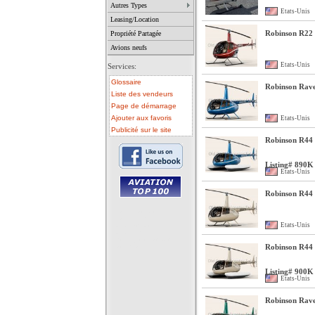
Autres Types
Etats-Unis
Leasing/Location
Robinson R22 
Propriété Partagée
Avions neufs
Etats-Unis
Services:
Glossaire
Robinson Rave
Liste des vendeurs
Page de démarrage
Ajouter aux favoris
Etats-Unis
Publicité sur le site
Robinson R44 C
Listing# 890K
Etats-Unis
Robinson R44 
• avion a vendre
• avion occasion
• ulm a vendre
Etats-Unis
• ulm occasion
• helicoptere a vendre
• vente avion
Robinson R44 C
Listing# 900K
Etats-Unis
Robinson Rave