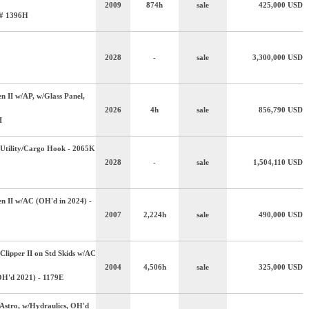
2009
874h
sale
425,000
USD
g# 1396H
2028
-
sale
3,300,000
USD
n II w/AP, w/Glass Panel,
2026
4h
sale
856,790
USD
I
Utility/Cargo Hook - 2065K
2028
-
sale
1,504,110
USD
n II w/AC (OH'd in 2024) -
2007
2,224h
sale
490,000
USD
Clipper II on Std Skids w/AC
2004
4,506h
sale
325,000
USD
OH'd 2021) - 1179E
Astro, w/Hydraulics, OH'd