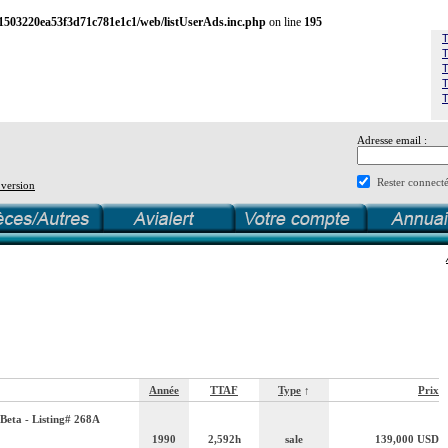
1503220ea53f3d71c781e1c1/web/listUserAds.inc.php
on line
195
T
T
T
T
T
Adresse email :
Rester connect
 version
Année
TTAF
Type
↑
Prix
Beta - Listing# 268A
1990
2,592h
sale
139,000
USD