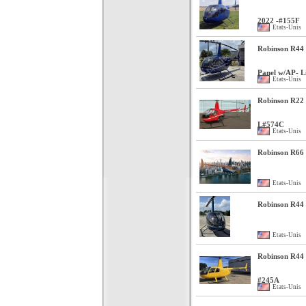
2022 -#155F
Etats-Unis
Robinson R44 
Panel w/AP- L
Etats-Unis
Robinson R22 
L#574C
Etats-Unis
Robinson R66 
Etats-Unis
Robinson R44
Etats-Unis
Robinson R44 R
#245A
Etats-Unis