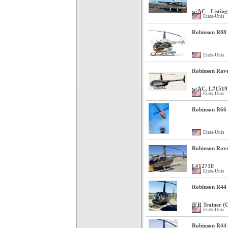
w/AC - Listin
Etats-Unis
Robinson R88
Etats-Unis
Robinson Rave
w/AC, L#1519
Etats-Unis
Robinson R66 
Etats-Unis
Robinson Rave
L#1271E
Etats-Unis
Robinson R44 
IFR Trainer (
Etats-Unis
Robinson R44 