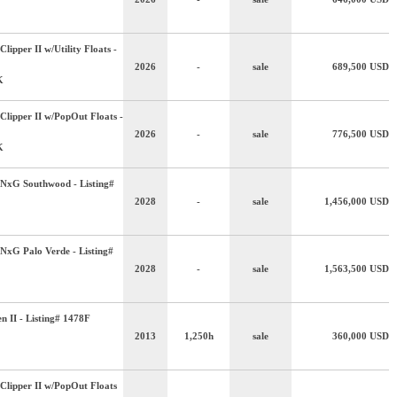
lipper II w/Utility Floats -
2026
-
sale
689,500
USD
K
Clipper II w/PopOut Floats -
2026
-
sale
776,500
USD
K
NxG Southwood - Listing#
2028
-
sale
1,456,000
USD
NxG Palo Verde - Listing#
2028
-
sale
1,563,500
USD
n II - Listing# 1478F
2013
1,250h
sale
360,000
USD
Clipper II w/PopOut Floats