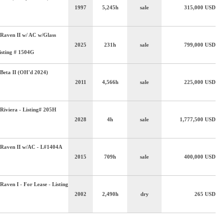
1997
5,245h
sale
315,000
USD
Raven II w/ AC w/Glass
2025
231h
sale
799,000
USD
isting # 1504G
Beta II (OH'd 2024)
2011
4,566h
sale
225,000
USD
Riviera - Listing# 205H
2028
4h
sale
1,777,500
USD
 Raven II w/AC - L#1404A
2015
709h
sale
400,000
USD
aven I - For Lease - Listing
2002
2,490h
dry
265
USD