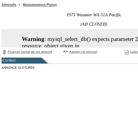
Aéronefs
Monomoteurs Piston
1973 Wassmer WA-51A Pacific
(AD CLOSED)
Financer l'achat de cet aéronef
Assurer cet aéronef
Liste
Contact
ANNONCE CLOTUREE