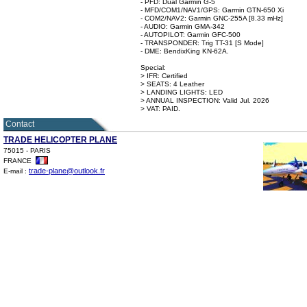
- PFD: Dual Garmin G-5
- MFD/COM1/NAV1/GPS: Garmin GTN-650 Xi
- COM2/NAV2: Garmin GNC-255A [8.33 mHz]
- AUDIO: Garmin GMA-342
- AUTOPILOT: Garmin GFC-500
- TRANSPONDER: Trig TT-31 [S Mode]
- DME: BendixKing KN-62A.
Special:
> IFR: Certified
> SEATS: 4 Leather
> LANDING LIGHTS: LED
> ANNUAL INSPECTION: Valid Jul. 2026
> VAT: PAID.
Contact
TRADE HELICOPTER PLANE
75015 - PARIS
FRANCE
trade-plane@outlook.fr
E-mail :