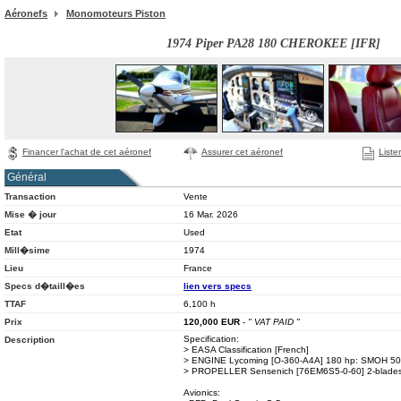
Aéronefs
Monomoteurs Piston
1974 Piper PA28 180 CHEROKEE [IFR]
Financer l'achat de cet aéronef
Assurer cet aéronef
Liste
Général
Transaction
Vente
Mise � jour
16 Mar. 2026
Etat
Used
Mill�sime
1974
Lieu
France
Specs d�taill�es
lien vers specs
TTAF
6,100 h
Prix
120,000
EUR
-
" VAT PAID "
Specification:
Description
> EASA Classification [French]
> ENGINE Lycoming [O-360-A4A] 180 hp: SMOH 50 
> PROPELLER Sensenich [76EM6S5-0-60] 2-blades:
Avionics: