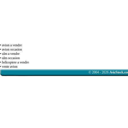
• avion a vendre
• avion occasion
• ulm a vendre
• ulm occasion
• helicoptere a vendre
• vente avion
© 2004 - 2026
AviaStock.c