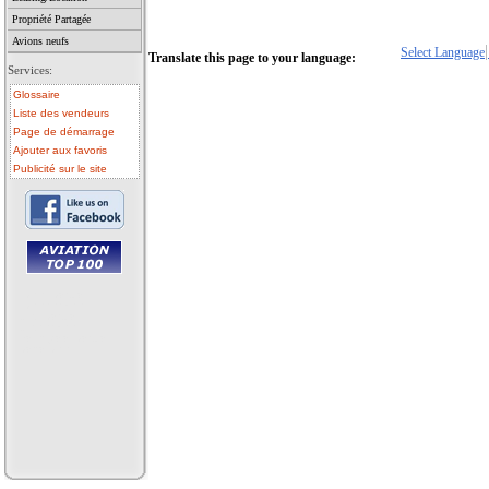
Propriété Partagée
Avions neufs
Select Language
Translate this page to your language:
Services:
Glossaire
Liste des vendeurs
Page de démarrage
Ajouter aux favoris
Publicité sur le site
• avion a vendre
• avion occasion
• ulm a vendre
• ulm occasion
• helicoptere a vendre
• vente avion