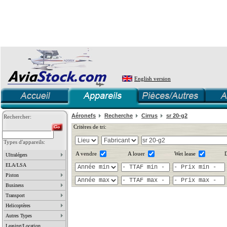
English version
Aéronefs
Recherche
Cirrus
sr 20-g2
Rechercher:
Critères de tri:
Types d'appareils:
A vendre
A louer
Wet lease
D
Ultralégers
ELA/LSA
Piston
Business
Transport
Helicoptères
Autres Types
Leasing/Location